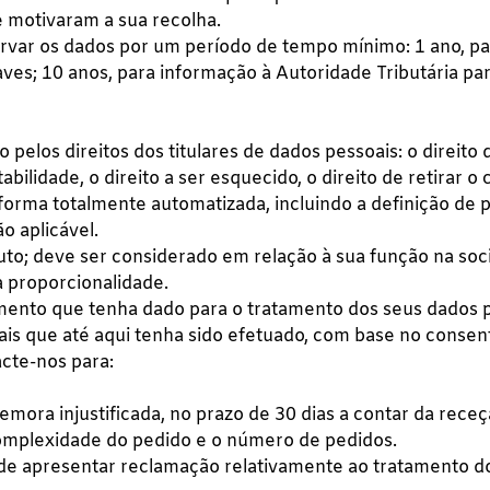
 motivaram a sua recolha.
rvar os dados por um período de tempo mínimo: 1 ano, par
es; 10 anos, para informação à Autoridade Tributária para 
pelos direitos dos titulares de dados pessoais: o direito d
tabilidade, o direito a ser esquecido, o direito de retirar o
 forma totalmente automatizada, incluindo a definição de p
o aplicável.
uto; deve ser considerado em relação à sua função na soc
 proporcionalidade.
ntimento que tenha dado para o tratamento dos seus dado
oais que até aqui tenha sido efetuado, com base no cons
acte-nos para:
mora injustificada, no prazo de 30 dias a contar da rece
omplexidade do pedido e o número de pedidos.
o de apresentar reclamação relativamente ao tratamento 