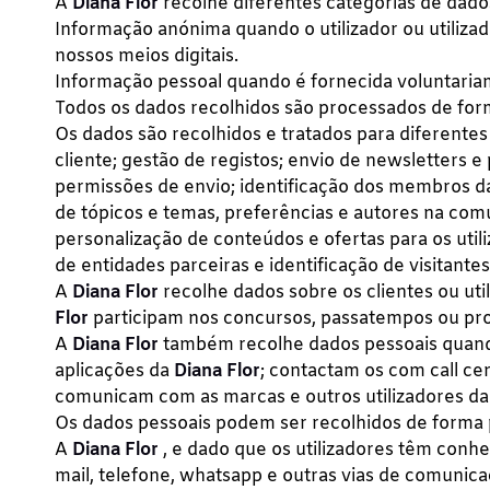
A
Diana Flor
recolhe diferentes categorias de dado
Informação anónima quando o utilizador ou utilizad
nossos meios digitais.
Informação pessoal quando é fornecida voluntariamen
Todos os dados recolhidos são processados de fo
Os dados são recolhidos e tratados para diferentes
cliente; gestão de registos; envio de newsletters 
permissões de envio; identificação dos membros da
de tópicos e temas, preferências e autores na comun
personalização de conteúdos e ofertas para os util
de entidades parceiras e identificação de visitantes
A
Diana Flor
recolhe dados sobre os clientes ou uti
Flor
participam nos concursos, passatempos ou pro
A
Diana Flor
também recolhe dados pessoais quando
aplicações da
Diana Flor
; contactam os com call c
comunicam com as marcas e outros utilizadores d
Os dados pessoais podem ser recolhidos de forma pr
A
Diana Flor
, e dado que os utilizadores têm conhe
mail, telefone, whatsapp e outras vias de comunica