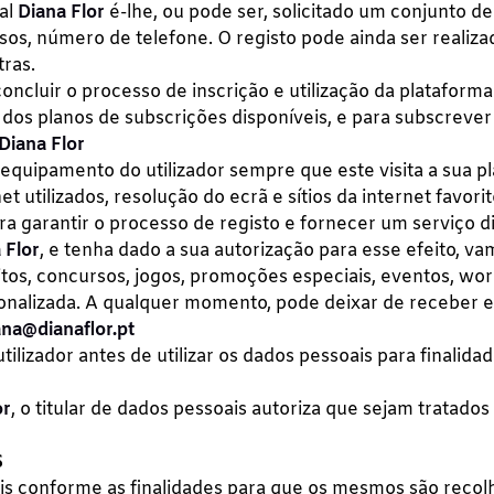
tal
Diana Flor
é-lhe, ou pode ser, solicitado um conjunto d
sos, número de telefone. O registo pode ainda ser realiza
tras.
concluir o processo de inscrição e utilização da plataform
s planos de subscrições disponíveis, e para subscrever 
Diana Flor
equipamento do utilizador sempre que este visita a sua pl
t utilizados, resolução do ecrã e sítios da internet favorit
a garantir o processo de registo e fornecer um serviço dir
 Flor
, e tenha dado a sua autorização para esse efeito, va
tos, concursos, jogos, promoções especiais, eventos, wor
sonalizada. A qualquer momento, pode deixar de receber 
ana@dianaflor.pt
ilizador antes de utilizar os dados pessoais para finalida
or
, o titular de dados pessoais autoriza que sejam tratado
S
is conforme as finalidades para que os mesmos são recol