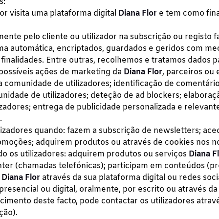
s:
or visita uma plataforma digital
Diana Flor
e tem como fina
te pelo cliente ou utilizador na subscrição ou registo fa
rma automática, encriptados, guardados e geridos com m
 finalidades. Entre outras, recolhemos e tratamos dados pa
e possíveis ações de marketing da
Diana Flor
, parceiros ou 
 comunidade de utilizadores; identificação de comentário
idade de utilizadores; deteção de ad blockers; elaboração
izadores; entrega de publicidade personalizada e relevant
.
lizadores quando: fazem a subscrição de newsletters; ace
moções; adquirem produtos ou através de cookies nos no
 os utilizadores: adquirem produtos ou serviços
Diana F
enter (chamadas telefónicas); participam em conteúdos (p
a
Diana Flor
através da sua plataforma digital ou redes soci
esencial ou digital, oralmente, por escrito ou através da 
cimento deste facto, pode contactar os utilizadores atravé
ção).